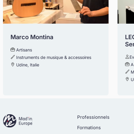
Marco Montina
LE
Se
Artisans
E
Instruments de musique & accessoires
A
Udine, Italie
M
Ud
Professionnels
Formations