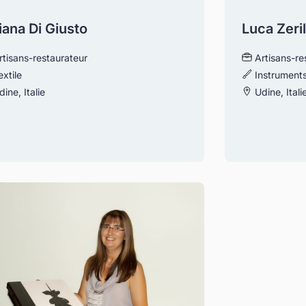
iana Di Giusto
Luca Zeril
rtisans-restaurateur
Artisans-re
extile
Instrument
ine, Italie
Udine, Itali