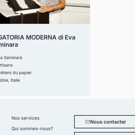
GATORIA MODERNA di Eva
minara
va Seminara
rtisans
étiers du papier
ine, Italie
Nos services
Nous contacter
Qui sommes-nous?