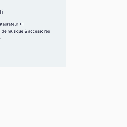
li
staurateur
+1
s de musique & accessoires
e