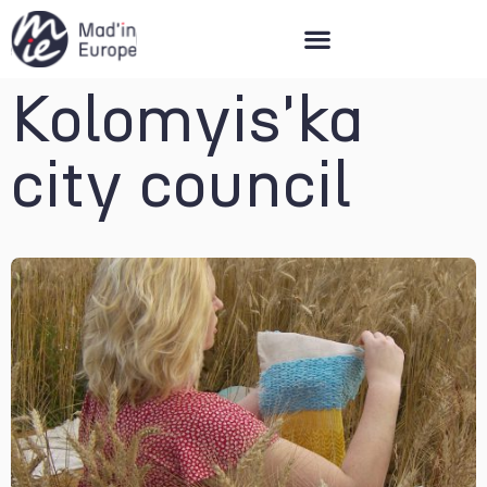
Mad’in Europe
Kolomyis'ka
city council