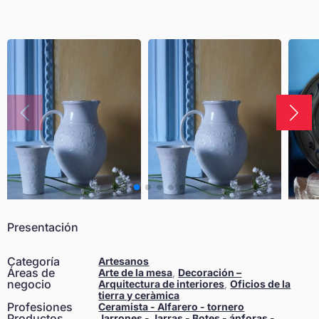
Presentación
Categoría
Artesanos
Áreas de
Arte de la mesa
,
Decoración –
negocio
Arquitectura de interiores
,
Oficios de la
tierra y ceràmica
Profesiones
Ceramista - Alfarero - tornero
Productos
Jarrones - Jarras - Botes - ánforas -