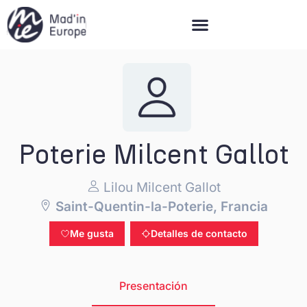
Mad’in Europe
Poterie Milcent Gallot
Lilou Milcent Gallot
Saint-Quentin-la-Poterie, Francia
Me gusta
Detalles de contacto
Presentación