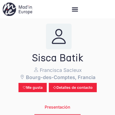
Mad’in Europe
Sisca Batik
Francisca Sacleux
Bourg-des-Comptes, Francia
Me gusta
Detalles de contacto
Presentación