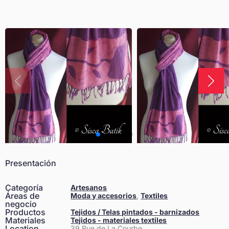
Presentación
Categoría
Artesanos
Áreas de
Moda y accesorios
,
Textiles
negocio
Productos
Tejidos / Telas pintados - barnizados
Materiales
Tejidos - materiales textiles
Location
39 Rue de La Courbe