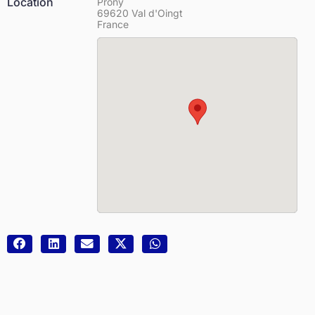
Location
Prony
69620 Val d'Oingt
France