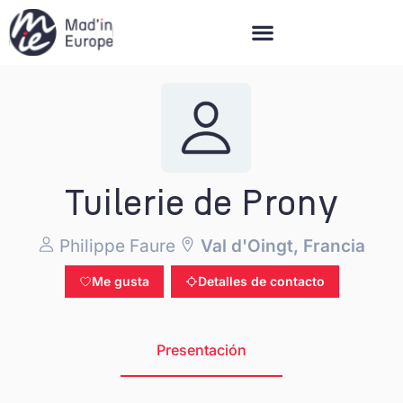
Mad’in Europe
Tuilerie de Prony
Philippe Faure
Val d'Oingt, Francia
Me gusta
Detalles de contacto
Presentación