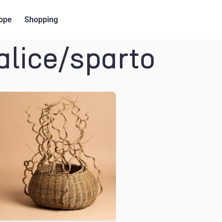
ope
Shopping
lice/sparto