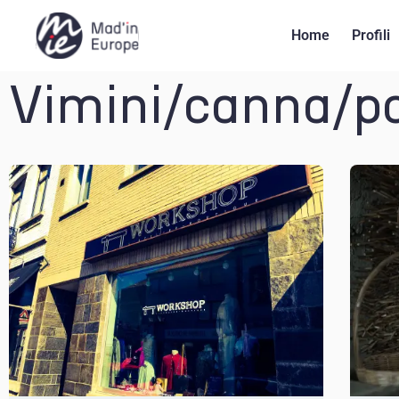
Home
Profili
Vimini/canna/p