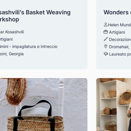
sashvili’s Basket Weaving
Wonders 
rkshop
Helen Mund
ar Kosashvili
Artigiani
rtigiani
Decorazione
imini - impagliatura e Intreccio
Dromahair, 
omi, Georgia
Laureato pr