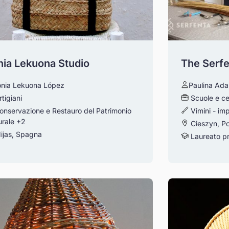
nia Lekuona Studio
The Serfe
onia Lekuona López
Paulina Ad
rtigiani
Scuole e ce
onservazione e Restauro del Patrimonio
Vimini - imp
urale
+2
Cieszyn, Po
ijas, Spagna
Laureato pr