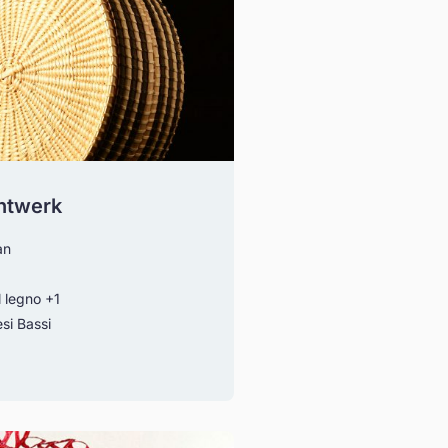
htwerk
an
l legno
+1
si Bassi