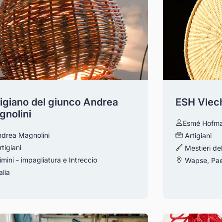
tigiano del giunco Andrea
ESH Vlec
gnolini
Esmé Hofm
drea Magnolini
Artigiani
rtigiani
Mestieri de
imini - impagliatura e Intreccio
Wapse, Pae
alia