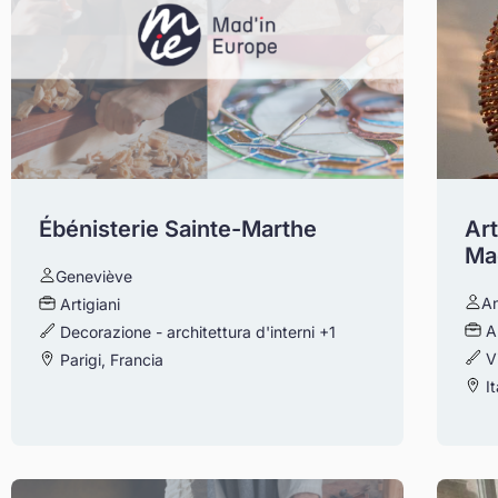
Ébénisterie Sainte-Marthe
Ar
Ma
Geneviève
An
Artigiani
A
Decorazione - architettura d'interni
+1
V
Parigi, Francia
It