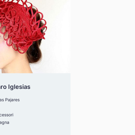
ro Iglesias
as Pajares
essori
agna