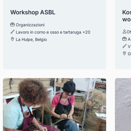
Workshop ASBL
Ko
wo
Organizzazioni
Ot
Lavoro in corno e osso e tartaruga
+20
A
La Hulpe, Belgio
V
G