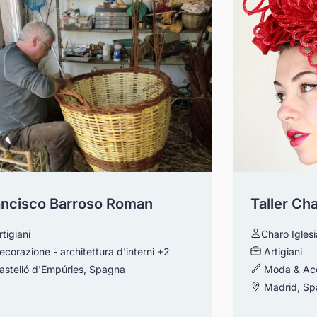
ancisco Barroso Roman
Taller Cha
rtigiani
Charo Iglesi
ecorazione - architettura d'interni
+2
Artigiani
stelló d'Empúries, Spagna
Moda & Acc
Madrid, Sp