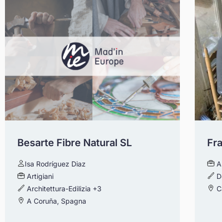
Besarte Fibre Natural SL
Fr
Isa Rodríguez Diaz
A
Artigiani
D
Architettura-Edilizia
+3
Ca
A Coruña, Spagna