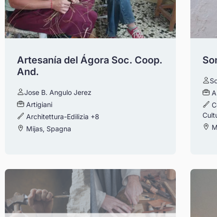
Artesanía del Ágora Soc. Coop.
So
And.
S
Jose B. Angulo Jerez
A
Artigiani
C
Cult
Architettura-Edilizia
+8
M
Mijas, Spagna