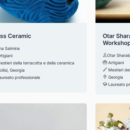
ss Ceramic
Otar Shar
Worksho
ina Salmina
Otar Sharab
rtigiani
Artigiani
estieri della terracotta e della ceramica
Mestieri de
ilisi, Georgia
Georgia
ureato professionale
Laureato pr