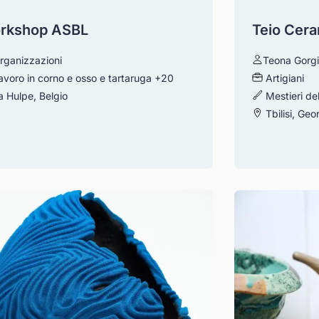
rkshop ASBL
Teio Cer
rganizzazioni
Teona Gorgia
avoro in corno e osso e tartaruga
+20
Artigiani
 Hulpe, Belgio
Mestieri de
Tbilisi, Geo