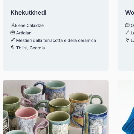
Khekutkhedi
Wo
Elene Chlaidze
O
Artigiani
L
Mestieri della terracotta e della ceramica
La
Tbilisi, Georgia