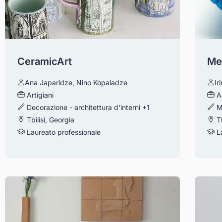
CeramicArt
Me
Ana Japaridze, Nino Kopaladze
Ir
Artigiani
A
Decorazione - architettura d'interni
+1
M
Tbilisi, Georgia
Tb
Laureato professionale
La