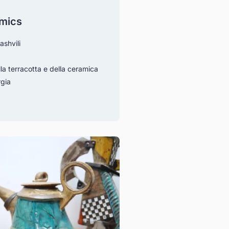
amics
shvili
lla terracotta e della ceramica
rgia