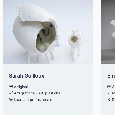
Sarah Guilloux
Emi
Artigiani
A
Arti grafiche - Arti plastiche
M
Laureato professionale
Di