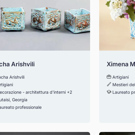
ha Arishvili
Ximena M
cha Arishvili
Artigiani
rtigiani
Mestieri de
ecorazione - architettura d'interni
+2
Laureato pr
taisi, Georgia
ureato professionale