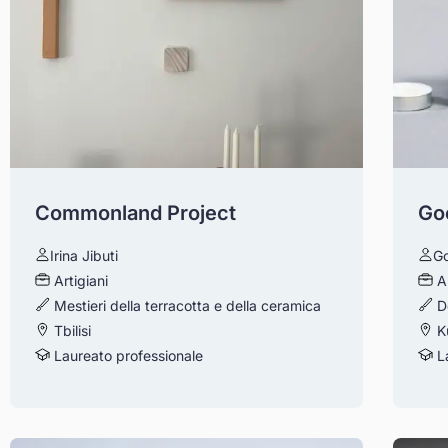
Commonland Project
Goc
Irina Jibuti
Go
Artigiani
A
Mestieri della terracotta e della ceramica
D
Tbilisi
Ku
Laureato professionale
La