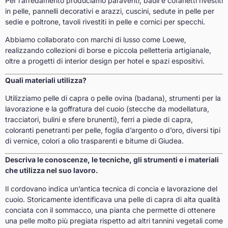
Per l’arredamento produciamo paraventi, bauli e cofanetti rivestiti
in pelle, pannelli decorativi e arazzi, cuscini, sedute in pelle per
sedie e poltrone, tavoli rivestiti in pelle e cornici per specchi.
Abbiamo collaborato con marchi di lusso come Loewe,
realizzando collezioni di borse e piccola pelletteria artigianale,
oltre a progetti di interior design per hotel e spazi espositivi.
Quali materiali utilizza?
Utilizziamo pelle di capra o pelle ovina (badana), strumenti per la
lavorazione e la goffratura del cuoio (stecche da modellatura,
tracciatori, bulini e sfere brunenti), ferri a piede di capra,
coloranti penetranti per pelle, foglia d’argento o d’oro, diversi tipi
di vernice, colori a olio trasparenti e bitume di Giudea.
Descriva le conoscenze, le tecniche, gli strumenti e i materiali
che utilizza nel suo lavoro.
Il cordovano indica un’antica tecnica di concia e lavorazione del
cuoio. Storicamente identificava una pelle di capra di alta qualità
conciata con il sommacco, una pianta che permette di ottenere
una pelle molto più pregiata rispetto ad altri tannini vegetali come