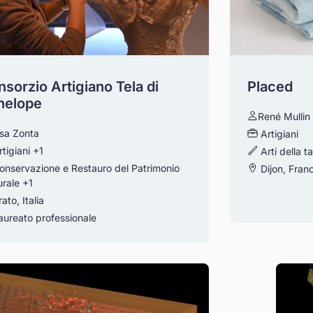
sorzio Artigiano Tela di
Placed
nelope
René Mullin
isa Zonta
Artigiani
rtigiani
+1
Arti della t
onservazione e Restauro del Patrimonio
Dijon, Franc
urale
+1
ato, Italia
ureato professionale