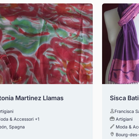
tonia Martinez Llamas
Sisca Bat
rtigiani
Francisca S
oda & Accessori
+1
Artigiani
eón, Spagna
Moda & Acc
Bourg-des-