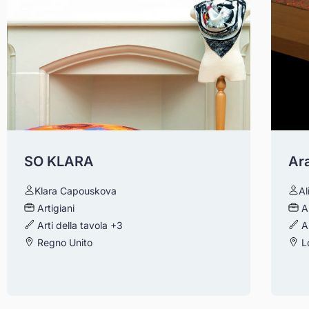
SO KLARA
Ar
Klara Capouskova
Al
Artigiani
A
Arti della tavola
+3
A
Regno Unito
Lo