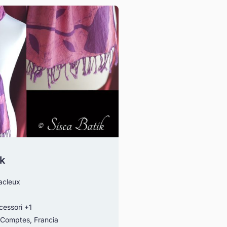
ik
acleux
essori
+1
Comptes, Francia