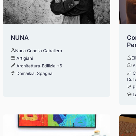
NUNA
Con
Pe
Nuria Conesa Caballero
El
Artigiani
A
Architettura-Edilizia
+6
C
Domaikia, Spagna
Cult
Pr
La