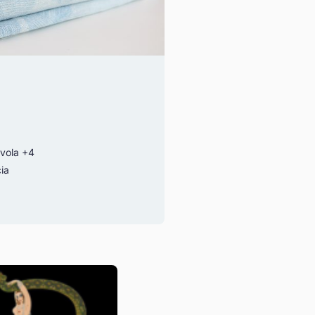
avola
+4
ia