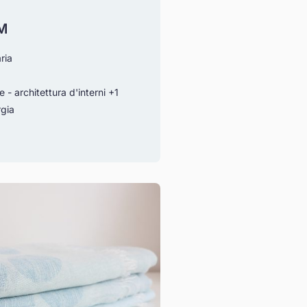
M
ria
 - architettura d'interni
+1
rgia