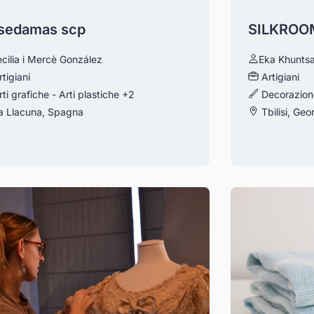
sedamas scp
SILKROO
cilia i Mercè González
Eka Khuntsa
rtigiani
Artigiani
rti grafiche - Arti plastiche
+2
Decorazione
a Llacuna, Spagna
Tbilisi, Geo