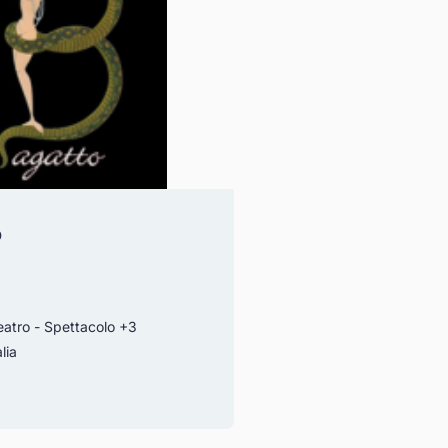
o
atro - Spettacolo
+3
lia