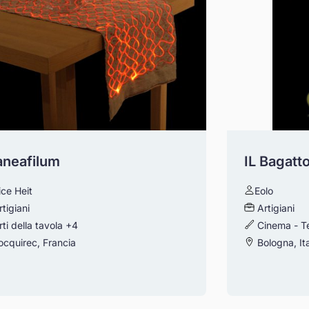
aneafilum
IL Bagatt
ice Heit
Eolo
rtigiani
Artigiani
rti della tavola
+4
Cinema - Te
cquirec, Francia
Bologna, Ita